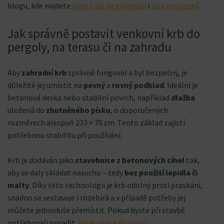
blogu, kde najdete
plno tipů na grilování
i
tipy pro uzení
.
Jak správně postavit venkovní krb do
pergoly, na terasu či na zahradu
Aby
zahradní krb
správně fungoval a byl bezpečný, je
důležité jej umístit na
pevný
a
rovný podklad
. Ideální je
betonová deska nebo stabilní povrch, například
dlažba
uložená do
zhutněného písku
, o doporučených
rozměrech alespoň 233 × 70 cm. Tento základ zajistí
potřebnou stabilitu při používání.
Krb je dodáván jako
stavebnice z betonových cihel
tak,
aby se daly skládat nasucho – tedy
bez použití lepidla či
malty
. Díky této technologii je krb odolný proti praskání,
snadno se sestavuje i rozebírá a v případě potřeby jej
můžete jednoduše přemístit. Pokud byste při stavbě
potřebovali poradit,
jsme vám k dispozici
.