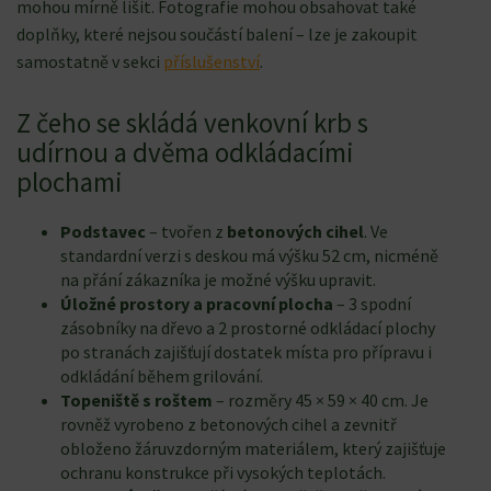
mohou mírně lišit. Fotografie mohou obsahovat také
doplňky, které nejsou součástí balení – lze je zakoupit
samostatně v sekci
příslušenství
.
Z čeho se skládá venkovní krb s
udírnou a dvěma odkládacími
plochami
Podstavec
– tvořen z
betonových cihel
. Ve
standardní verzi s deskou má výšku 52 cm, nicméně
na přání zákazníka je možné výšku upravit.
Úložné prostory a pracovní plocha
– 3 spodní
zásobníky na dřevo a 2 prostorné odkládací plochy
po stranách zajišťují dostatek místa pro přípravu i
odkládání během grilování.
Topeniště s roštem
– rozměry 45 × 59 × 40 cm. Je
rovněž vyrobeno z betonových cihel a zevnitř
obloženo žáruvzdorným materiálem, který zajišťuje
ochranu konstrukce při vysokých teplotách.