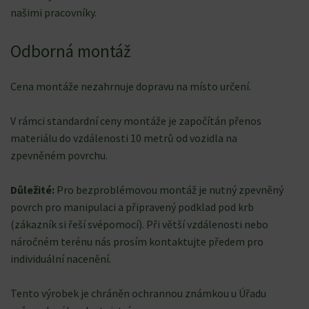
našimi pracovníky.
Odborná montáž
Cena montáže nezahrnuje dopravu na místo určení.
V rámci standardní ceny montáže je započítán přenos
materiálu do vzdálenosti 10 metrů od vozidla na
zpevněném povrchu.
Důležité:
Pro bezproblémovou montáž je nutný zpevněný
povrch pro manipulaci a připravený podklad pod krb
(zákazník si řeší svépomocí). Při větší vzdálenosti nebo
náročném terénu nás prosím kontaktujte předem pro
individuální nacenění.
Tento výrobek je chráněn ochrannou známkou u Úřadu