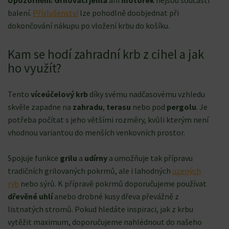
Upozornění: Grilovací jehla
ani
motorek
nejsou součástí
balení.
Příslušenství
lze pohodlně doobjednat při
dokončování nákupu po vložení krbu do košíku.
Kam se hodí zahradní krb z cihel a jak
ho využít?
Tento
víceúčelový krb
díky svému nadčasovému vzhledu
skvěle zapadne na
zahradu
,
terasu
nebo pod
pergolu
. Je
potřeba počítat s jeho většími rozměry, kvůli kterým není
vhodnou variantou do menších venkovních prostor.
Spojuje funkce
grilu
a
udírny
a umožňuje tak přípravu
tradičních grilovaných pokrmů, ale i lahodných
uzených
ryb
nebo sýrů. K přípravě pokrmů doporučujeme používat
dřevěné uhlí
anebo drobné kusy dřeva převážně z
listnatých stromů. Pokud hledáte inspiraci, jak z krbu
vytěžit maximum, doporučujeme nahlédnout do našeho