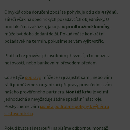
Obvyklá doba doručení zboží se pohybuje od
2 do 4 týdnů
,
záleží však na specifických požadavcích objednávky. U
produktů na zakázku, jako jsou
prodloužené komíny
,
může být doba dodání delší. Pokud máte konkrétní
požadavek na termín, pokusíme se vám vyjít vstříc.
Platbu lze provést při osobním převzetí, a to pouze v
hotovosti, nebo bankovním převodem předem.
Co se týče
dopravy
, můžete si ji zajistit sami, nebo vám
rádi pomůžeme s organizací přepravy prostřednictvím
našeho prověřeného partnera.
Montáž krbu
je velmi
jednoduchá a nevyžaduje žádné speciální nástroje.
Poskytneme vám
jasné a podrobné pokyny k výběru a
sestavení krbu
.
Pokud byste si netroufli nabízíme odbornou montáž