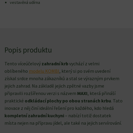
vestavěná udírna
Popis produktu
Tento víceúčelový
zahradní krb
vychází z velmi
oblíbeného
modelu KOMBI
, který si po svém uvedení
získal srdce mnoha zákazníků a stal se výrazným prvkem
jejich zahrad. Na základě jejich zpětné vazby jsme
připravili rozšířenou verzi s názvem
MAXI
, která přináší
praktické
odkládací plochy po obou stranách krbu
. Tato
inovace z něj činí ideální řešení pro každého, kdo hledá
kompletní zahradní kuchyni
– nabízí totiž dostatek
místa nejen na přípravu jídel, ale také na jejich servírování.