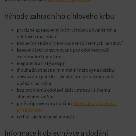
Výhody zahradního cihlového krbu
precizně zpracovaný ruční výrobek z kvalitních a
odolných materiálů
bezpečné složení z komponentů šetrných ke zdraví
kovové části konstruované pro odolnost vůči
extrémním teplotám
elegantní a čistý design
dlouhá životnost a minimální nároky na údržbu
univerzální použití – ideální pro grilování, uzení i
opékání na rožni
bez problémů odolává dešti, mrazu i silnému
slunečnímu záření
plně připraven pro dodání
grilovacího vybavení a
příslušenství
rychlá a jednoduchá montáž
Informace k objednávce a dodání