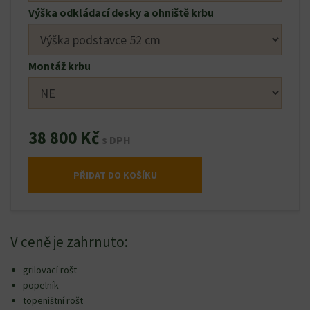
Výška odkládací desky a ohniště krbu
Montáž krbu
38 800 Kč
s DPH
PŘIDAT DO KOŠÍKU
V ceně je zahrnuto:
grilovací rošt
popelník
topeništní rošt