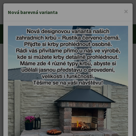
KRBY VĚŘÍŠ
×
MENU
Nová barevná varianta
Zahradní krby
Úvod
Zahradní krby
Víceúčelový zahradní krb s udírnou a odkládací plochou na obou stranách v
provedení MAXI - Rustika