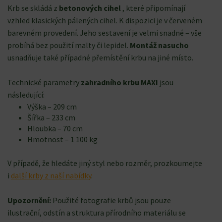
Krb se skládá z
betonových cihel
, které připomínají
vzhled klasických pálených cihel. K dispozici je v červeném
barevném provedení. Jeho sestavení je velmi snadné – vše
probíhá bez použití malty či lepidel.
Montáž nasucho
usnadňuje také případné přemístění krbu na jiné místo.
Technické parametry
zahradního krbu MAXI
jsou
následující:
Výška – 209 cm
Šířka – 233 cm
Hloubka – 70 cm
Hmotnost – 1 100 kg
V případě, že hledáte jiný styl nebo rozměr, prozkoumejte
i
další krby z naší nabídky
.
Upozornění:
Použité fotografie krbů jsou pouze
ilustrační, odstín a struktura přírodního materiálu se