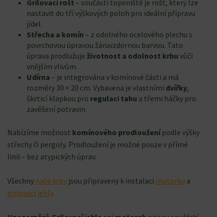
Grilovací rošt
– součástí topeniště je rošt, který lze
nastavit do tří výškových poloh pro ideální přípravu
jídel.
Střecha a komín
– z odolného ocelového plechu s
povrchovou úpravou žáruvzdornou barvou. Tato
úprava prodlužuje
životnost a odolnost krbu
vůči
vnějším vlivům.
Udírna
– je integrována v komínové části a má
rozměry 30 × 20 cm. Vybavena je vlastními
dvířky
,
škrticí klapkou pro
regulaci tahu
a třemi háčky pro
zavěšení potravin.
Nabízíme možnost
komínového prodloužení
podle výšky
střechy či pergoly. Prodloužení je možné pouze v přímé
linii – bez atypických úprav.
Všechny
naše krby
jsou připraveny k instalaci
motorku
a
grilovací jehly
.