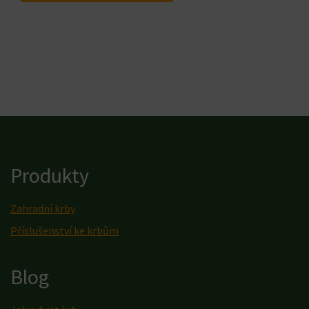
Produkty
Zahradní krby
Příslušenství ke krbům
Blog