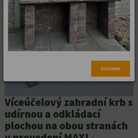
ROZUMÍM
Víceúčelový zahradní krb s
udírnou a odkládací
plochou na obou stranách
v provedení MAXI -