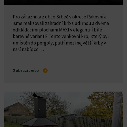
Pro zákazníka z obce Srbeč v okrese Rakovník
jsme realizovali zahradní krb s udírnou a dvěma
odkládacími plochami MAXI v elegantní bílé
barevné variantě. Tento venkovní krb, který byl
umístěn do pergoly, patří mezi největší krby v
naší nabídce.…
Zobrazit více