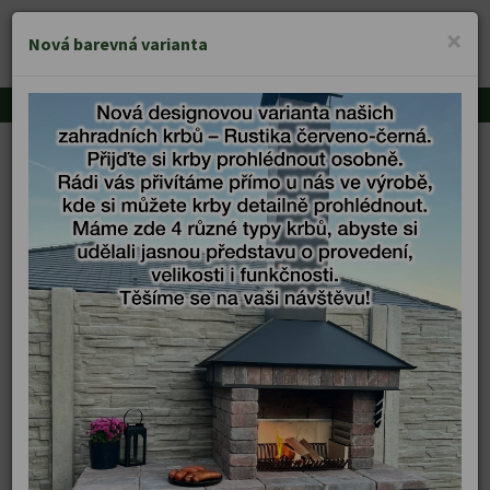
KRBY VĚŘÍŠ
×
MENU
Nová barevná varianta
Zahradní krby
Úvod
Realizace
Stavba zahradních krbů
Stavba zahradních krbů
Cihlový krb je dominantou, která dodá každé zahradě
atmosféru, teplo i prostor pro společná setkání. Stavíme
zahradní krby s udírnou, které nejen skvěle vypadají, ale také
dlouhodobě slouží. Prohlédněte si přehled našich realizací a
nechte se inspirovat pro svůj vlastní projekt.