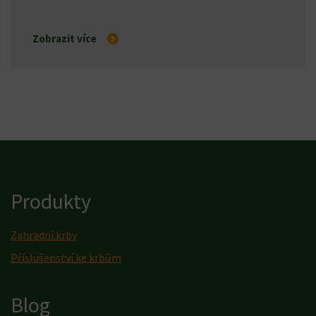
Zobrazit více
Produkty
Zahradní krby
Příslušenství ke krbům
Blog