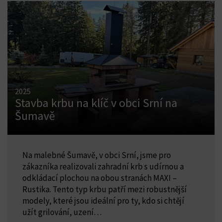
2025
Stavba krbu na klíč v obci Srní na
Šumavě
Na malebné Šumavě, v obci Srní, jsme pro
zákazníka realizovali zahradní krb s udírnou a
odkládací plochou na obou stranách MAXI –
Rustika. Tento typ krbu patří mezi robustnější
modely, které jsou ideální pro ty, kdo si chtějí
užít grilování, uzení…