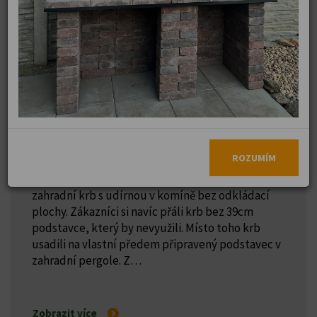
2026
Dodávka zahradního krbu s udírnou bez
podstavce Praha
ROZUMÍM
Našim zákazníkům v Praze jsme dodali bílý
zahradní krb s udírnou v komíně bez odkládací
plochy. Zákazníci si navíc přáli krb bez 39cm
podstavce, který by nevyužili. Místo toho krb
usadili na vlastní předem připravený podstavec v
zahradní pergole. Z…
Zobrazit více