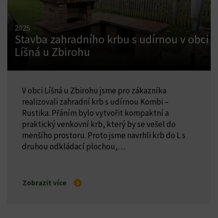
2025
Stavba zahradního krbu s udírnou v obci
Líšná u Zbirohu
V obci Líšná u Zbirohu jsme pro zákazníka
realizovali zahradní krb s udírnou Kombi –
Rustika. Přáním bylo vytvořit kompaktní a
praktický venkovní krb, který by se vešel do
menšího prostoru. Proto jsme navrhli krb do L s
druhou odkládací plochou,…
Zobrazit více