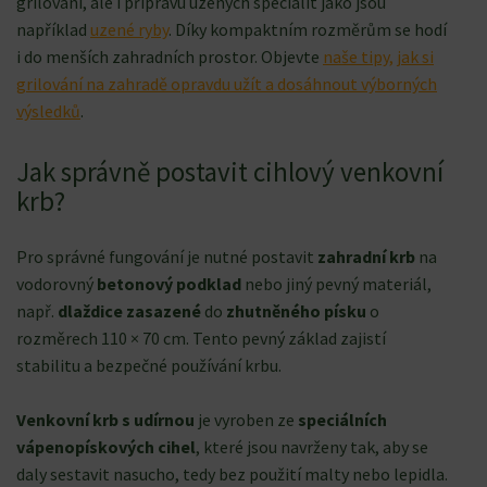
grilování, ale i přípravu uzených specialit jako jsou
například
uzené ryby
. Díky kompaktním rozměrům se hodí
i do menších zahradních prostor. Objevte
naše tipy, jak si
grilování na zahradě opravdu užít a dosáhnout výborných
výsledků
.
Jak správně postavit cihlový venkovní
krb?
Pro správné fungování je nutné postavit
zahradní krb
na
vodorovný
betonový podklad
nebo jiný pevný materiál,
např.
dlaždice zasazené
do
zhutněného písku
o
rozměrech 110 × 70 cm. Tento pevný základ zajistí
stabilitu a bezpečné používání krbu.
Venkovní krb s udírnou
je vyroben ze
speciálních
vápenopískových cihel
, které jsou navrženy tak, aby se
daly sestavit nasucho, tedy bez použití malty nebo lepidla.