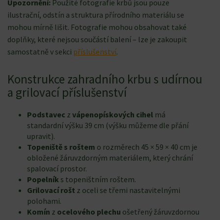
Upozornění:
Použité fotografie krbů jsou pouze
ilustrační, odstín a struktura přírodního materiálu se
mohou mírně lišit. Fotografie mohou obsahovat také
doplňky, které nejsou součástí balení – lze je zakoupit
samostatně v sekci
příslušenství
.
Konstrukce zahradního krbu s udírnou
a grilovací příslušenství
Podstavec
z
vápenopískových cihel
má
standardní výšku 39 cm
(výšku můžeme dle přání
upravit).
Topeniště s roštem
o rozměrech 45 × 59 × 40 cm je
obložené žáruvzdorným materiálem, který chrání
spalovací prostor.
Popelník
s topeništním roštem.
Grilovací rošt
z oceli se třemi nastavitelnými
polohami.
Komín
z
ocelového plechu
ošetřený žáruvzdornou