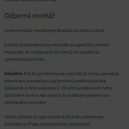
Odborná montáž
Cena montáže nezahrnuje dopravu na místo určení.
V rámci standardní ceny montáže je započítán přenos
materiálu do vzdálenosti 10 metrů od vozidla na
zpevněném povrchu.
Důležité:
Pro bezproblémovou montáž je nutný zpevněný
povrch pro manipulaci a připravený podklad pod krb
(zákazník si řeší svépomocí). Při větší vzdálenosti nebo
náročném terénu nás prosím kontaktujte předem pro
individuální nacenění.
Tento výrobek je registrován a chráněn ochrannou
známkou u Úřadu průmyslového vlastnictví.