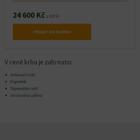
24 600 Kč
s DPH
PŘIDAT DO KOŠÍKU
V ceně krbu je zahrnuto:
Grilovací rošt
Popelník
Topeništní rošt
Vestavěná udírna