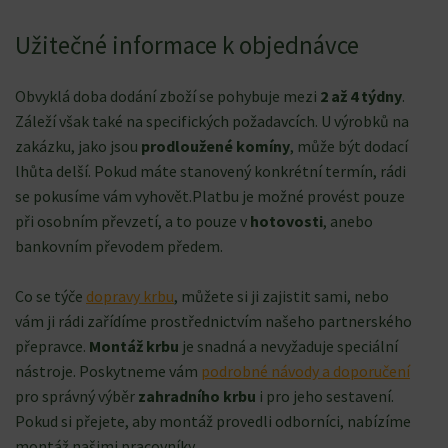
Užitečné informace k objednávce
Obvyklá doba dodání zboží se pohybuje mezi
2 až 4 týdny
.
Záleží však také na specifických požadavcích. U výrobků na
zakázku, jako jsou
prodloužené komíny
, může být dodací
lhůta delší. Pokud máte stanovený konkrétní termín, rádi
se pokusíme vám vyhovět.Platbu je možné provést pouze
při osobním převzetí, a to pouze v
hotovosti
, anebo
bankovním převodem předem.
Co se týče
dopravy krbu
, můžete si ji zajistit sami, nebo
vám ji rádi zařídíme prostřednictvím našeho partnerského
přepravce.
Montáž krbu
je snadná a nevyžaduje speciální
nástroje. Poskytneme vám
podrobné návody a doporučení
pro správný výběr
zahradního krbu
i pro jeho sestavení.
Pokud si přejete, aby montáž provedli odborníci, nabízíme
montáž našimi pracovníky.