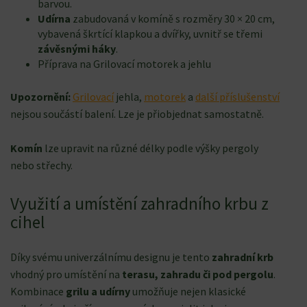
barvou.
Udírna
zabudovaná v komíně s rozměry 30 × 20 cm,
vybavená škrtící klapkou a dvířky, uvnitř se třemi
závěsnými háky
.
Příprava na Grilovací motorek a jehlu
Upozornění:
Grilovací
jehla,
motorek
a
další příslušenství
nejsou součástí balení. Lze je přiobjednat samostatně.
Komín
lze upravit na různé délky podle výšky pergoly
nebo střechy.
Využití a umístění zahradního krbu z
cihel
Díky svému univerzálnímu designu je tento
zahradní krb
vhodný pro umístění na
terasu, zahradu či pod pergolu
.
Kombinace
grilu a udírny
umožňuje nejen klasické