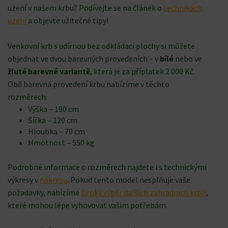
uzení v našem krbu? Podívejte se na článek o
technikách
uzení
a objevte užitečné tipy!
Venkovní krb s udírnou bez odkládací plochy si můžete
objednat ve dvou barevných provedeních – v
bílé
nebo ve
žluté barevné variantě
, která je za příplatek 2 000 Kč.
Obě barevná provedení krbu nabízíme v těchto
rozměrech:
Výška – 190 cm
Šířka – 120 cm
Hloubka – 70 cm
Hmotnost – 550 kg
Podrobné informace o rozměrech najdete i s technickými
výkresy v
nákresu
. Pokud tento model nesplňuje vaše
požadavky, nabízíme
široký výběr dalších zahradních krbů
,
které mohou lépe vyhovovat vašim potřebám.