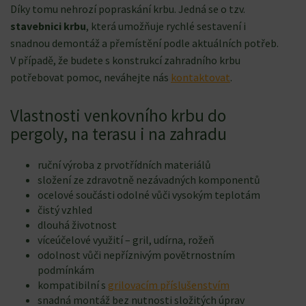
Díky tomu nehrozí popraskání krbu. Jedná se o tzv.
stavebnici krbu
, která umožňuje rychlé sestavení i
snadnou demontáž a přemístění podle aktuálních potřeb.
V případě, že budete s konstrukcí zahradního krbu
potřebovat pomoc, neváhejte nás
kontaktovat
.
Vlastnosti venkovního krbu do
pergoly, na terasu i na zahradu
ruční výroba z prvotřídních materiálů
složení ze zdravotně nezávadných komponentů
ocelové součásti odolné vůči vysokým teplotám
čistý vzhled
dlouhá životnost
víceúčelové využití – gril, udírna, rožeň
odolnost vůči nepříznivým povětrnostním
podmínkám
kompatibilní s
grilovacím příslušenstvím
snadná montáž bez nutnosti složitých úprav