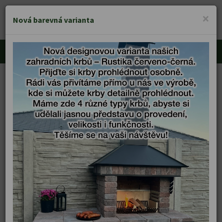
KRBY VĚŘÍŠ
×
MENU
Nová barevná varianta
Zahradní krby
Úvod
Zahradní krby
Víceúčelový zahradní krb s udírnou v provedení bez odkládací plochy