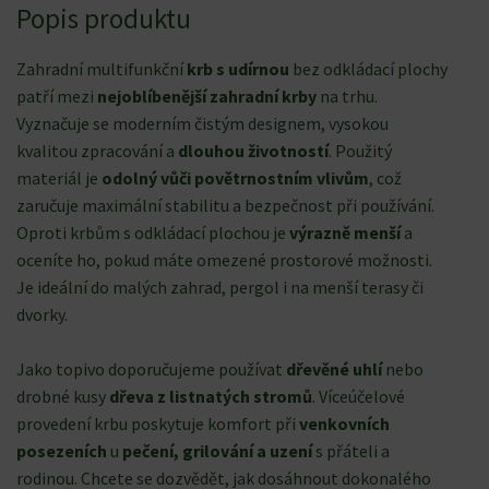
Popis produktu
Zahradní multifunkční
krb s udírnou
bez odkládací plochy
patří mezi
nejoblíbenější zahradní krby
na trhu.
Vyznačuje se moderním čistým designem, vysokou
kvalitou zpracování a
dlouhou životností
. Použitý
materiál je
odolný vůči povětrnostním vlivům
, což
zaručuje maximální stabilitu a bezpečnost při používání.
Oproti krbům s odkládací plochou je
výrazně menší
a
oceníte ho, pokud máte omezené prostorové možnosti.
Je ideální do malých zahrad, pergol i na menší terasy či
dvorky.
Jako topivo doporučujeme používat
dřevěné uhlí
nebo
drobné kusy
dřeva z listnatých stromů
. Víceúčelové
provedení krbu poskytuje komfort při
venkovních
posezeních
u
pečení, grilování a uzení
s přáteli a
rodinou. Chcete se dozvědět, jak dosáhnout dokonalého