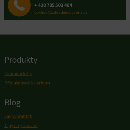
+ 420 705 503 404
obchod@zahradnikrbyveris.cz
Produkty
Zahradní krby
Příslušenství ke krbům
Blog
Jak vybrat krb
Tipy na grilování