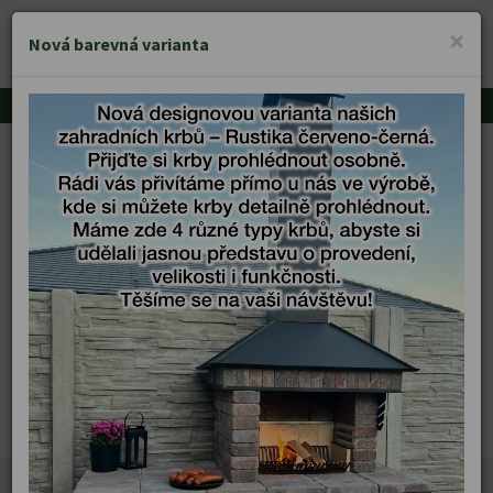
KRBY VĚŘÍŠ
×
MENU
Nová barevná varianta
Zahradní krby
Úvod
Zuzana Spudichová
Zuzana Spudichová
Po střední ekonomické škole mě má láska ke knihám a
českému jazyku zavála trochu jiným směrem. A tak jsem na
vysoké škole vystudovala Jazykovou a literární kulturu.
Při studiích jsem využila příležitosti a na krátký čas jsem
se přesunula do Norska, které probudilo mou vášeň k
cestování. Mými dalšími koníčky jsou čtení, sledování
filmů a ve volných chvílích se věnuji i korekturám textů.