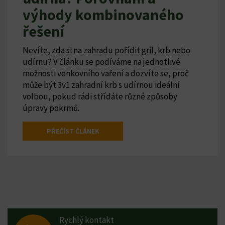
výhody kombinovaného
řešení
Nevíte, zda si na zahradu pořídit gril, krb nebo
udírnu? V článku se podíváme na jednotlivé
možnosti venkovního vaření a dozvíte se, proč
může být 3v1 zahradní krb s udírnou ideální
volbou, pokud rádi střídáte různé způsoby
úpravy pokrmů.
PŘEČÍST ČLÁNEK
Rychlý kontakt